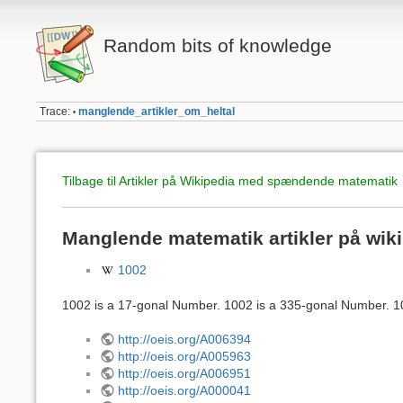
Random bits of knowledge
Trace:
manglende_artikler_om_heltal
•
Tilbage til Artikler på Wikipedia med spændende matematik
Manglende matematik artikler på wik
1002
1002 is a 17-gonal Number. 1002 is a 335-gonal Number. 10
http://oeis.org/A006394
http://oeis.org/A005963
http://oeis.org/A006951
http://oeis.org/A000041