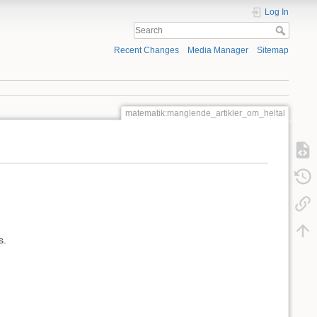
Log In
Recent Changes
Media Manager
Sitemap
matematik:manglende_artikler_om_heltal
s.